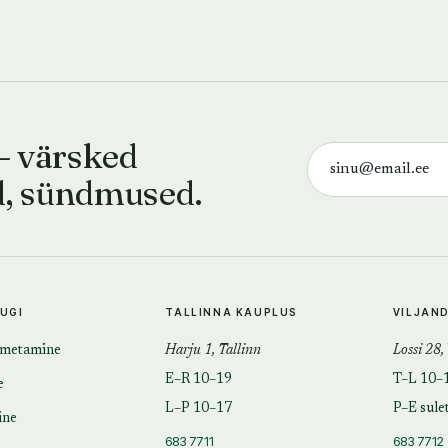
— värsked
d, sündmused.
TUGI
TALLINNA KAUPLUS
VILJAN
imetamine
Harju 1, Tallinn
Lossi 28,
E–R 10–19
T–L 10–
e
L–P 10–17
P–E sule
ine
683 7711
683 7712