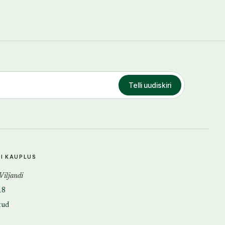
Telli uudiskiri
DI KAUPLUS
 Viljandi
18
tud