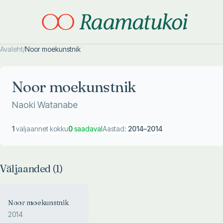
Avaleht
/
Noor moekunstnik
Otsi täpsemalt
Otsi täpsemalt
Noor moekunstnik
Naoki Watanabe
1
väljaannet kokku
0
saadaval
Aastad:
2014
–
2014
Väljaanded (
1
)
Noor moekunstnik
2014