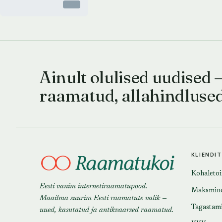
Otsas
Ainult olulised uudised 
raamatud, allahindluse
KLIENDI
Kohaleto
Eesti vanim internetiraamatupood.
Maksmin
Maailma suurim Eesti raamatute valik —
Tagastam
uued, kasutatud ja antikvaarsed raamatud.