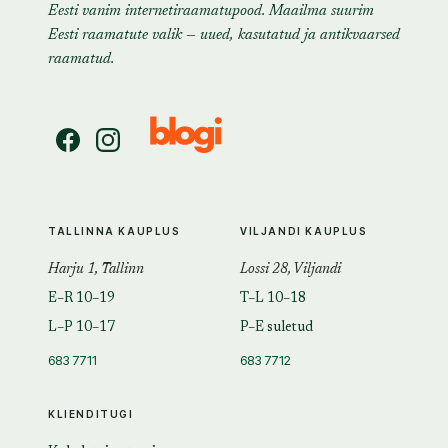
Eesti vanim internetiraamatupood. Maailma suurim
Eesti raamatute valik — uued, kasutatud ja antikvaarsed
raamatud.
TALLINNA KAUPLUS
VILJANDI KAUPLUS
Harju 1, Tallinn
Lossi 28, Viljandi
E–R 10–19
T–L 10–18
L–P 10–17
P–E suletud
683 7711
683 7712
KLIENDITUGI