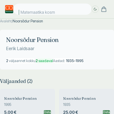
Matemaatika kosmo
Avaleht
/
Noorsõdur Pension
Täpsem
Täpsem
otsing
otsing
Noorsõdur Pension
Eerik Laidsaar
2
väljaannet kokku
2
saadaval
Aastad:
1935
–
1995
Väljaanded (
2
)
Noorsõdur Pension
Noorsõdur Pension
1995
1935
5.00 €
25.00 €
Osta
Osta