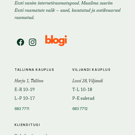
Eesti vanim internetiraamatupood. Maailma suurim
Eesti raamatute valik — uued, kasutatud ja antikvaarsed
raamatud.
TALLINNA KAUPLUS
VILJANDI KAUPLUS
Harju 1, Tallinn
Lossi 28, Viljandi
E–R 10–19
T–L 10–18
L–P 10–17
P–E suletud
683 7711
683 7712
KLIENDITUGI