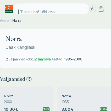
Tulge juba! Läki kooli
Avaleht
/
Norra
Täpsem
Täpsem
otsing
otsing
Norra
Jaak Kangilaski
2
väljaannet kokku
2
saadaval
Aastad:
1985
–
2000
Väljaanded (
2
)
Norra
Norra
2000
1985
10.00 €
3.00 €
Osta
Osta