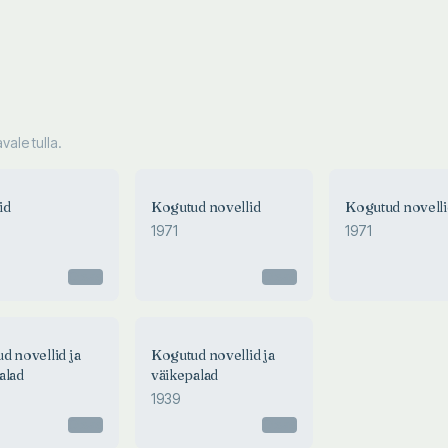
ale tulla.
id
Kogutud novellid
Kogutud novelli
1971
1971
Otsas
Otsas
d novellid ja
Kogutud novellid ja
alad
väikepalad
1939
Otsas
Otsas