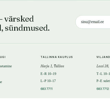
— värsked
d, sündmused.
TUGI
TALLINNA KAUPLUS
VILJAN
metamine
Harju 1, Tallinn
Lossi 28,
E–R 10–19
T–L 10–
L–P 10–17
P–E sule
ne
683 7711
683 7712