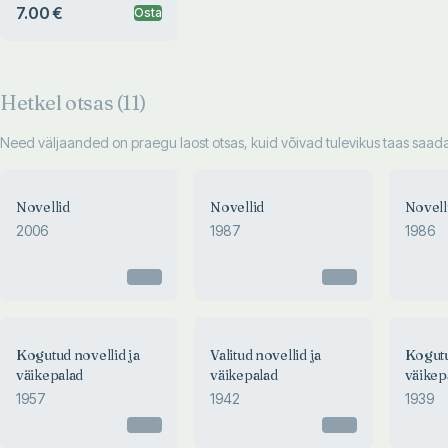
7.00 €
Osta
Hetkel otsas (
11
)
Need väljaanded on praegu laost otsas, kuid võivad tulevikus taas saadav
Novellid
Novellid
Novell
2006
1987
1986
Otsas
Otsas
Kogutud novellid ja
Valitud novellid ja
Kogutu
väikepalad
väikepalad
väikep
1957
1942
1939
Otsas
Otsas