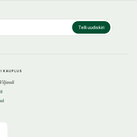
Telli uudiskiri
DI KAUPLUS
 Viljandi
18
tud