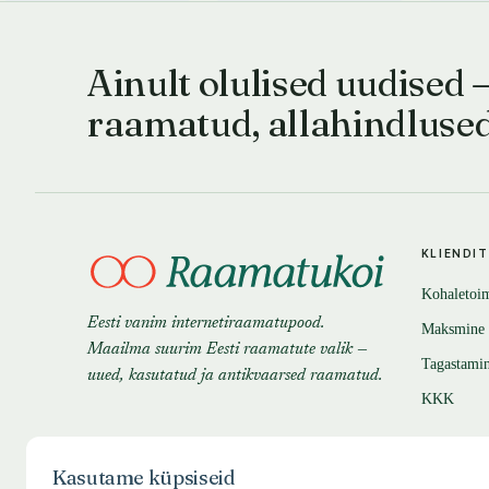
Ainult olulised uudised 
raamatud, allahindluse
KLIENDI
Kohaletoi
Eesti vanim internetiraamatupood.
Maksmine
Maailma suurim Eesti raamatute valik —
Tagastami
uued, kasutatud ja antikvaarsed raamatud.
KKK
Kasutame küpsiseid