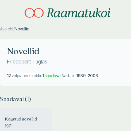
Avaleht
/
Novellid
Otsi täpsemalt
Otsi täpsemalt
Novellid
Friedebert Tuglas
12
väljaannet kokku
1
saadaval
Aastad:
1939
–
2006
Saadaval (
1
)
Kogutud novellid
1971