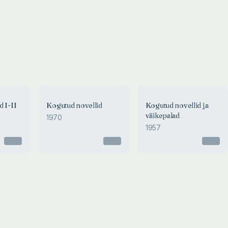
d I-II
Kogutud novellid
Kogutud novellid ja
väikepalad
1970
1957
Otsas
Otsas
Otsas