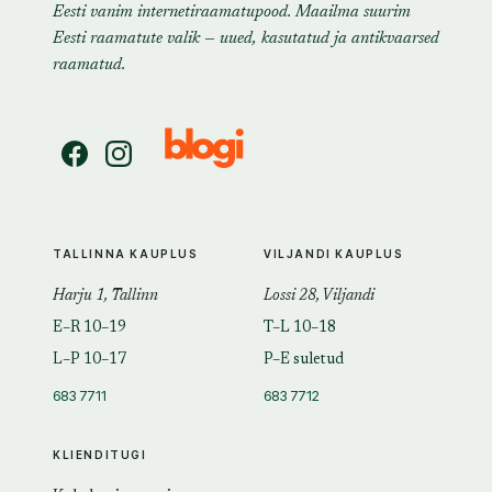
Eesti vanim internetiraamatupood. Maailma suurim
Eesti raamatute valik — uued, kasutatud ja antikvaarsed
raamatud.
TALLINNA KAUPLUS
VILJANDI KAUPLUS
Harju 1, Tallinn
Lossi 28, Viljandi
E–R 10–19
T–L 10–18
L–P 10–17
P–E suletud
683 7711
683 7712
KLIENDITUGI