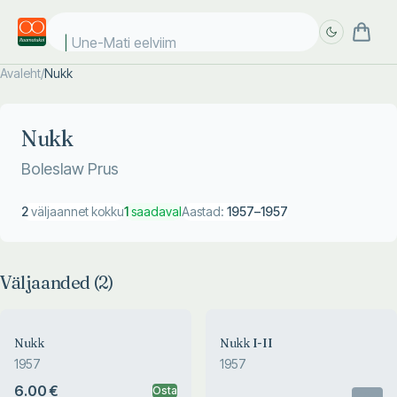
Une-Mati eelviima
Avaleht
/
Nukk
Täpsem
Täpsem
otsing
otsing
Nukk
Boleslaw Prus
2
väljaannet kokku
1
saadaval
Aastad:
1957
–
1957
Väljaanded (
2
)
Nukk
Nukk I-II
1957
1957
6.00 €
Osta
Otsas