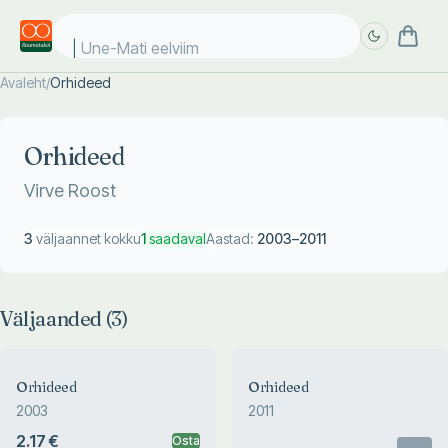
Une-Mati eelviima
Avaleht
/
Orhideed
Täpsem
Täpsem
otsing
otsing
Orhideed
Virve Roost
3
väljaannet kokku
1
saadaval
Aastad:
2003
–
2011
Väljaanded (
3
)
Orhideed
Orhideed
2003
2011
2.17 €
Osta
Otsas