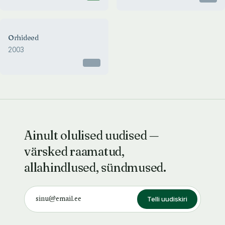
Orhideed
2003
Otsas
Ainult olulised uudised —
värsked raamatud,
allahindlused, sündmused.
Telli uudiskiri