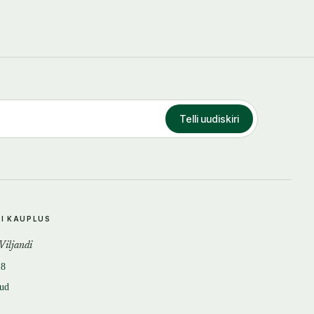
Telli uudiskiri
DI KAUPLUS
 Viljandi
18
tud