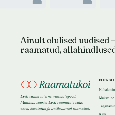
Otsas
Otsas
Ainult olulised uudised 
raamatud, allahindluse
KLIENDI
Kohaletoi
Eesti vanim internetiraamatupood.
Maksmine
Maailma suurim Eesti raamatute valik —
Tagastami
uued, kasutatud ja antikvaarsed raamatud.
KKK