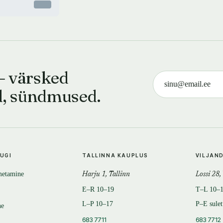
Otsas
— värsked
d, sündmused.
TUGI
TALLINNA KAUPLUS
VILJAN
metamine
Harju 1, Tallinn
Lossi 28,
E–R 10–19
T–L 10–
L–P 10–17
P–E sule
ne
683 7711
683 7712