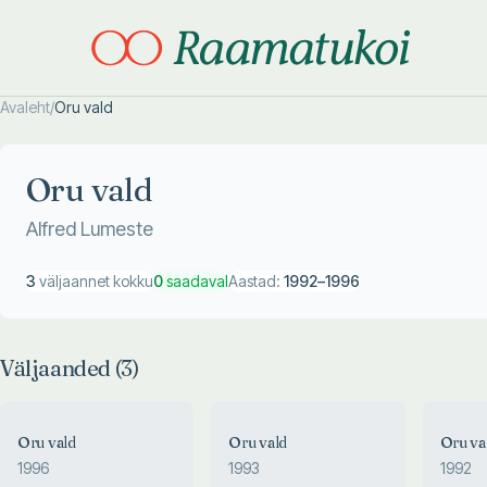
Avaleht
/
Oru vald
Otsi täpsemalt
Otsi täpsemalt
Oru vald
Alfred Lumeste
3
väljaannet kokku
0
saadaval
Aastad:
1992
–
1996
Väljaanded (
3
)
Oru vald
Oru vald
Oru va
1996
1993
1992