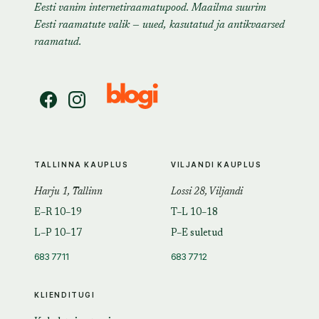
Eesti vanim internetiraamatupood. Maailma suurim
Eesti raamatute valik — uued, kasutatud ja antikvaarsed
raamatud.
TALLINNA KAUPLUS
VILJANDI KAUPLUS
Harju 1, Tallinn
Lossi 28, Viljandi
E–R 10–19
T–L 10–18
L–P 10–17
P–E suletud
683 7711
683 7712
KLIENDITUGI