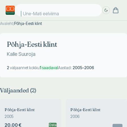
Une-Mati eelviimas
Avaleht
/
Põhja-Eesti klint
Täpsem
Täpsem
otsing
otsing
Põhja-Eesti klint
Kalle Suuroja
2
väljaannet kokku
1
saadaval
Aastad:
2005
–
2006
Väljaanded (
2
)
Põhja-Eesti klint
Põhja-Eesti klint
2005
2006
20.00 €
Osta
Otsas