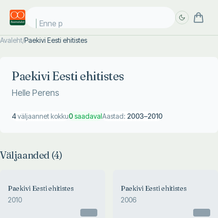
Enne pä
Avaleht
/
Paekivi Eesti ehitistes
Täpsem
Täpsem
otsing
otsing
Paekivi Eesti ehitistes
Helle Perens
4
väljaannet kokku
0
saadaval
Aastad:
2003
–
2010
Väljaanded (
4
)
Paekivi Eesti ehitistes
Paekivi Eesti ehitistes
2010
2006
Otsas
Otsas