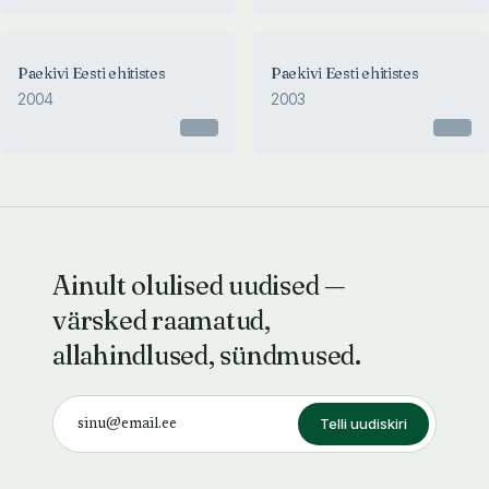
Paekivi Eesti ehitistes
Paekivi Eesti ehitistes
2004
2003
Otsas
Otsas
Ainult olulised uudised —
värsked raamatud,
allahindlused, sündmused.
Telli uudiskiri