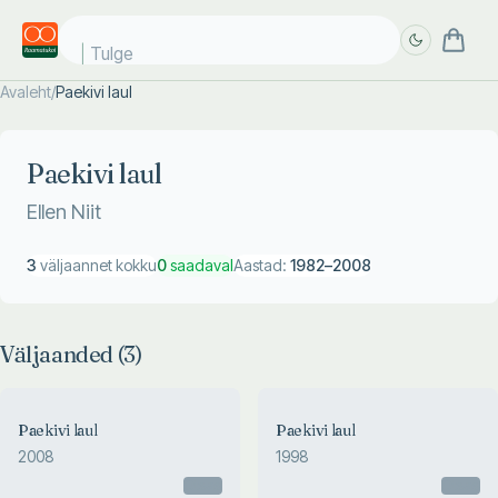
Tulge j
Avaleht
/
Paekivi laul
Täpsem
Täpsem
otsing
otsing
Paekivi laul
Ellen Niit
3
väljaannet kokku
0
saadaval
Aastad:
1982
–
2008
Väljaanded (
3
)
Paekivi laul
Paekivi laul
2008
1998
Otsas
Otsas