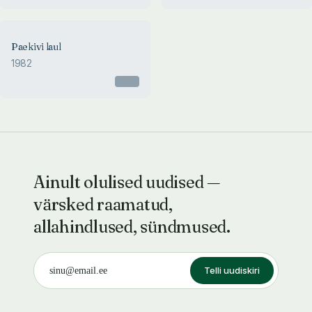
Paekivi laul
1982
Otsas
Ainult olulised uudised —
värsked raamatud,
allahindlused, sündmused.
Telli uudiskiri