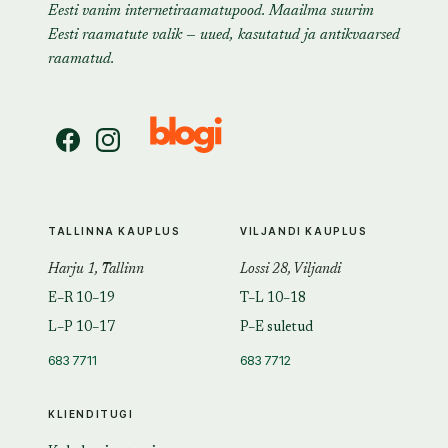
Eesti vanim internetiraamatupood. Maailma suurim
Eesti raamatute valik — uued, kasutatud ja antikvaarsed
raamatud.
TALLINNA KAUPLUS
VILJANDI KAUPLUS
Harju 1, Tallinn
Lossi 28, Viljandi
E–R 10–19
T–L 10–18
L–P 10–17
P–E suletud
683 7711
683 7712
KLIENDITUGI