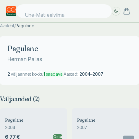
Une-Mati eelviimase
Avaleht
/
Pagulane
Täpsem
Täpsem
otsing
otsing
Pagulane
Herman Pallas
2
väljaannet kokku
1
saadaval
Aastad:
2004
–
2007
Väljaanded (
2
)
Pagulane
Pagulane
2004
2007
6.77 €
Osta
Otsas