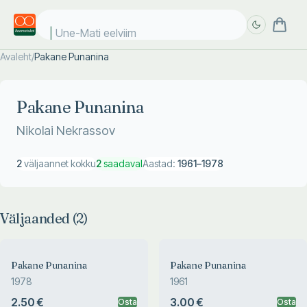
Une-Mati eelviima
Avaleht
/
Pakane Punanina
Täpsem
Täpsem
otsing
otsing
Pakane Punanina
Nikolai Nekrassov
2
väljaannet kokku
2
saadaval
Aastad:
1961
–
1978
Väljaanded (
2
)
Pakane Punanina
Pakane Punanina
1978
1961
2.50 €
3.00 €
Osta
Osta