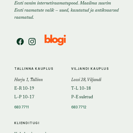
Eesti vanim internetiraamatupood. Maailma suurim
Eesti raamatute valik — uued, kasutatud ja antikvaarsed
raamatud.
TALLINNA KAUPLUS
VILJANDI KAUPLUS
Harju 1, Tallinn
Lossi 28, Viljandi
E–R 10–19
T–L 10–18
L–P 10–17
P–E suletud
683 7711
683 7712
KLIENDITUGI