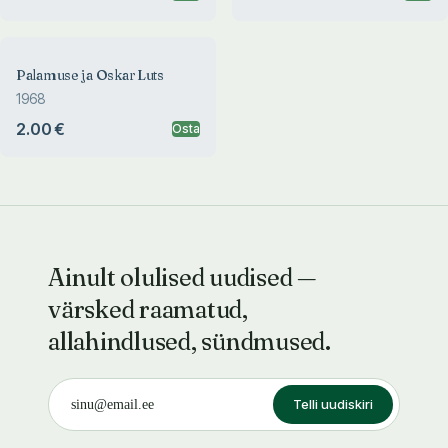
Palamuse ja Oskar Luts
1968
2.00 €
Osta
Ainult olulised uudised —
värsked raamatud,
allahindlused, sündmused.
Telli uudiskiri