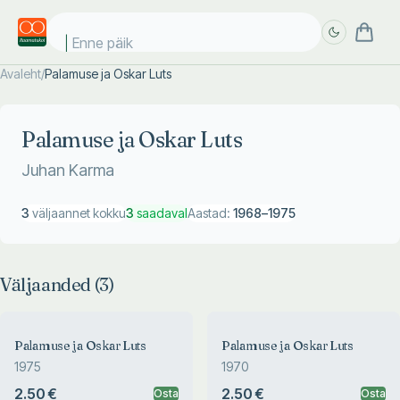
Enne päike
Avaleht
/
Palamuse ja Oskar Luts
Täpsem
Täpsem
otsing
otsing
Palamuse ja Oskar Luts
Juhan Karma
3
väljaannet kokku
3
saadaval
Aastad:
1968
–
1975
Väljaanded (
3
)
Palamuse ja Oskar Luts
Palamuse ja Oskar Luts
1975
1970
2.50 €
2.50 €
Osta
Osta