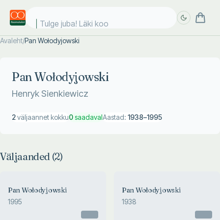
Tulge juba! Läki kool
Avaleht
/
Pan Wołodyjowski
Täpsem
Täpsem
otsing
otsing
Pan Wołodyjowski
Henryk Sienkiewicz
2
väljaannet kokku
0
saadaval
Aastad:
1938
–
1995
Väljaanded (
2
)
Pan Wołodyjowski
Pan Wołodyjowski
1995
1938
Otsas
Otsas