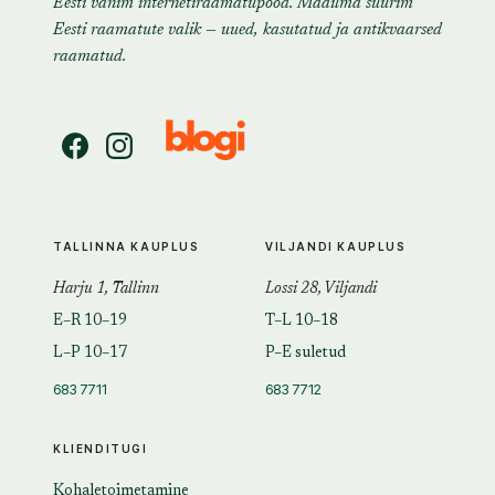
Eesti vanim internetiraamatupood. Maailma suurim
Eesti raamatute valik — uued, kasutatud ja antikvaarsed
raamatud.
TALLINNA KAUPLUS
VILJANDI KAUPLUS
Harju 1, Tallinn
Lossi 28, Viljandi
E–R 10–19
T–L 10–18
L–P 10–17
P–E suletud
683 7711
683 7712
KLIENDITUGI
Kohaletoimetamine