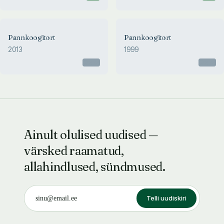
Pannkoogitort
Pannkoogitort
2013
1999
Otsas
Otsas
Ainult olulised uudised —
värsked raamatud,
allahindlused, sündmused.
Telli uudiskiri