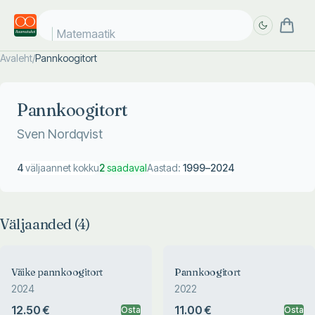
Matemaatika
Avaleht
/
Pannkoogitort
Täpsem
Täpsem
otsing
otsing
Pannkoogitort
Sven Nordqvist
4
väljaannet kokku
2
saadaval
Aastad:
1999
–
2024
Väljaanded (
4
)
Väike pannkoogitort
Pannkoogitort
2024
2022
12.50 €
11.00 €
Osta
Osta