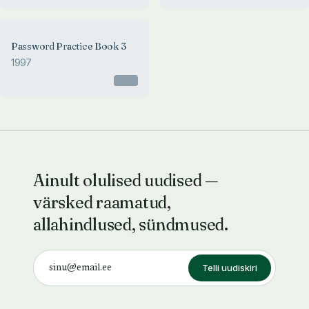
Password Practice Book 3
1997
Otsas
Ainult olulised uudised —
värsked raamatud,
allahindlused, sündmused.
Telli uudiskiri