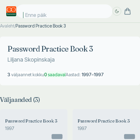
Enne päike
Avaleht
/
Password Practice Book 3
Täpsem
Täpsem
otsing
otsing
Password Practice Book 3
Liljana Skopinskaja
3
väljaannet kokku
0
saadaval
Aastad:
1997
–
1997
Väljaanded (
3
)
Password Practice Book 3
Password Practice Book 3
1997
1997
Otsas
Otsas