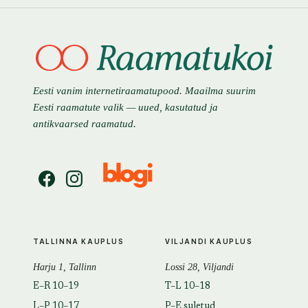
Eesti vanim internetiraamatupood. Maailma suurim
Eesti raamatute valik — uued, kasutatud ja
antikvaarsed raamatud.
TALLINNA KAUPLUS
VILJANDI KAUPLUS
Harju 1, Tallinn
Lossi 28, Viljandi
E–R 10–19
T–L 10–18
L–P 10–17
P–E suletud