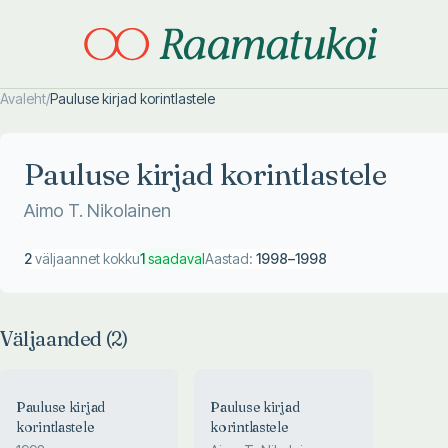
Avaleht
/
Pauluse kirjad korintlastele
Otsi täpsemalt
Otsi täpsemalt
Pauluse kirjad korintlastele
Aimo T. Nikolainen
2
väljaannet kokku
1
saadaval
Aastad:
1998
–
1998
Väljaanded (
2
)
Pauluse kirjad
Pauluse kirjad
korintlastele
korintlastele