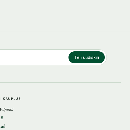
Telli uudiskiri
DI KAUPLUS
 Viljandi
18
tud