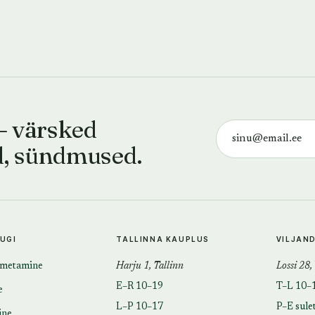
— värsked
d, sündmused.
TUGI
TALLINNA KAUPLUS
VILJAN
imetamine
Harju 1, Tallinn
Lossi 28,
E–R 10–19
T–L 10–
e
L–P 10–17
P–E sule
ine