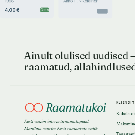
1998
Aimo T. Nikolainen
4.00 €
Osta
Otsas
Ainult olulised uudised 
raamatud, allahindluse
KLIENDI
Kohaleto
Eesti vanim internetiraamatupood.
Maksmin
Maailma suurim Eesti raamatute valik —
Tagastam