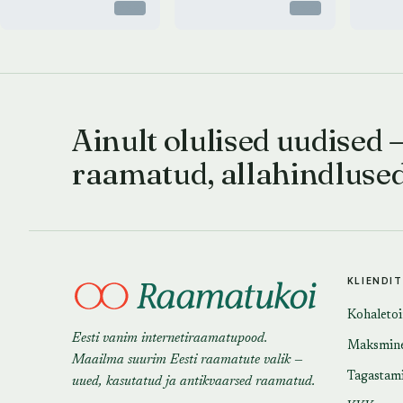
Otsas
Otsas
Ainult olulised uudised 
raamatud, allahindluse
KLIENDI
Kohaleto
Eesti vanim internetiraamatupood.
Maksmin
Maailma suurim Eesti raamatute valik —
Tagastam
uued, kasutatud ja antikvaarsed raamatud.