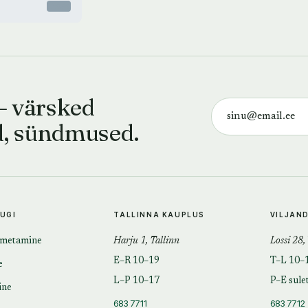
Otsas
— värsked
d, sündmused.
TUGI
TALLINNA KAUPLUS
VILJAN
imetamine
Harju 1, Tallinn
Lossi 28,
E–R 10–19
T–L 10–
e
L–P 10–17
P–E sule
ine
683 7711
683 7712