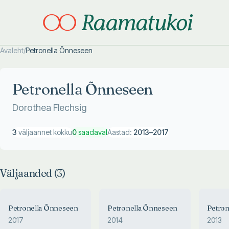
Avaleht
/
Petronella Õnneseen
Otsi täpsemalt
Otsi täpsemalt
Petronella Õnneseen
Dorothea Flechsig
3
väljaannet kokku
0
saadaval
Aastad:
2013
–
2017
Väljaanded (
3
)
Petronella Õnneseen
Petronella Õnneseen
Petron
2017
2014
2013