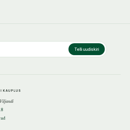
Telli uudiskiri
DI KAUPLUS
 Viljandi
18
tud