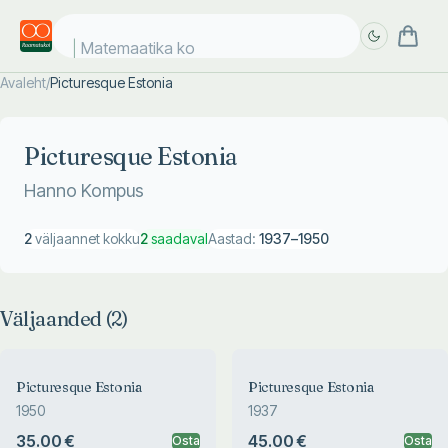
Matemaatika kos
Avaleht
/
Picturesque Estonia
Täpsem
Täpsem
otsing
otsing
Picturesque Estonia
Hanno Kompus
2
väljaannet kokku
2
saadaval
Aastad:
1937
–
1950
Väljaanded (
2
)
Picturesque Estonia
Picturesque Estonia
1950
1937
35.00 €
45.00 €
Osta
Osta