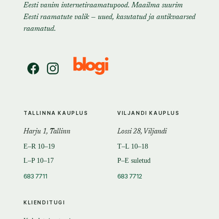
Eesti vanim internetiraamatupood. Maailma suurim
Eesti raamatute valik — uued, kasutatud ja antikvaarsed
raamatud.
TALLINNA KAUPLUS
VILJANDI KAUPLUS
Harju 1, Tallinn
Lossi 28, Viljandi
E–R 10–19
T–L 10–18
L–P 10–17
P–E suletud
683 7711
683 7712
KLIENDITUGI