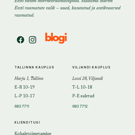
Eesti vanim internetiraamatupood. Maailma suurim
Eesti raamatute valik — uued, kasutatud ja antikvaarsed
raamatud.
TALLINNA KAUPLUS
VILJANDI KAUPLUS
Harju 1, Tallinn
Lossi 28, Viljandi
E–R 10–19
T–L 10–18
L–P 10–17
P–E suletud
683 7711
683 7712
KLIENDITUGI
Kohaletoimetamine