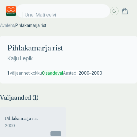
Une-Mati eelvi
Avaleht
/
Pihlakamarja rist
Täpsem
Täpsem
otsing
otsing
Pihlakamarja rist
Kalju Lepik
1
väljaannet kokku
0
saadaval
Aastad:
2000
–
2000
Väljaanded (
1
)
Pihlakamarja rist
2000
Otsas