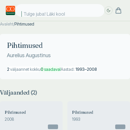
Tulge juba! Läki kooli
Avaleht
/
Pihtimused
Täpsem
Täpsem
otsing
otsing
Pihtimused
Aurelius Augustinus
2
väljaannet kokku
0
saadaval
Aastad:
1993
–
2008
Väljaanded (
2
)
Pihtimused
Pihtimused
2008
1993
Otsas
Otsas