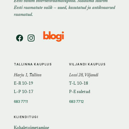
Eesti vanim internetiraamatupood. Maailma suurim
Eesti raamatute valik — uued, kasutatud ja antikvaarsed
raamatud.
TALLINNA KAUPLUS
VILJANDI KAUPLUS
Harju 1, Tallinn
Lossi 28, Viljandi
E–R 10–19
T–L 10–18
L–P 10–17
P–E suletud
683 7711
683 7712
KLIENDITUGI
Kohaletoimetamine