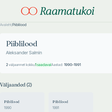
Avaleht
/
Piiblilood
Otsi täpsemalt
Otsi täpsemalt
Piiblilood
Aleksander Salmin
2
väljaannet kokku
1
saadaval
Aastad:
1990
–
1991
Väljaanded (
2
)
Piiblilood
Piiblilood
1990
1991