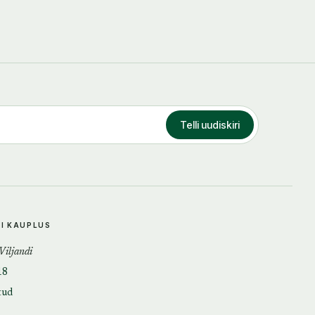
Telli uudiskiri
DI KAUPLUS
 Viljandi
18
tud