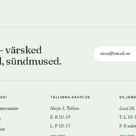
— värsked
d, sündmused.
TUGI
TALLINNA KAUPLUS
VILJAN
imetamine
Harju 1, Tallinn
Lossi 28,
E–R 10–19
T–L 10–
e
L–P 10–17
P–E sule
ine