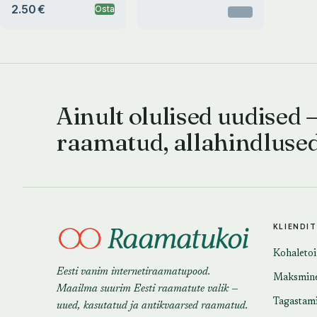
2.50 €
Osta
Otsas
Ainult olulised uudised 
raamatud, allahindluse
KLIENDI
Kohaleto
Eesti vanim internetiraamatupood.
Maksmin
Maailma suurim Eesti raamatute valik —
Tagastam
uued, kasutatud ja antikvaarsed raamatud.