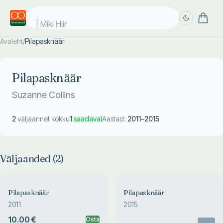
Miki Hiir
Avaleht
/
Pilapasknäär
Täpsem
Täpsem
otsing
otsing
Pilapasknäär
Suzanne Collins
2
väljaannet kokku
1
saadaval
Aastad:
2011
–
2015
Väljaanded (
2
)
Pilapasknäär
Pilapasknäär
2011
2015
10.00 €
Osta
Otsas