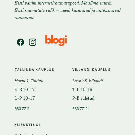
Eesti vanim internetiraamatupood. Maailma suurim
Eesti raamatute valik — uued, kasutatud ja antikvaarsed
raamatud.
TALLINNA KAUPLUS
VILJANDI KAUPLUS
Harju 1, Tallinn
Lossi 28, Viljandi
E–R 10–19
T–L 10–18
L–P 10–17
P–E suletud
683 7711
683 7712
KLIENDITUGI