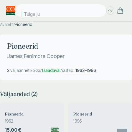
Tulge jub
Avaleht
/
Pioneerid
Täpsem
Täpsem
otsing
otsing
Pioneerid
James Fenimore Cooper
2
väljaannet kokku
1
saadaval
Aastad:
1962
–
1996
Väljaanded (
2
)
Pioneerid
Pioneerid
1962
1996
15.00 €
Osta
Otsas