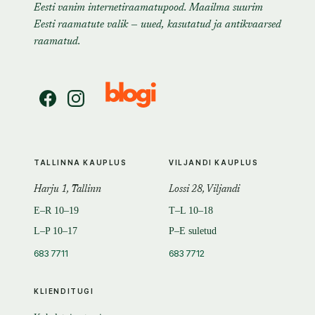
Eesti vanim internetiraamatupood. Maailma suurim
Eesti raamatute valik — uued, kasutatud ja antikvaarsed
raamatud.
TALLINNA KAUPLUS
VILJANDI KAUPLUS
Harju 1, Tallinn
Lossi 28, Viljandi
E–R 10–19
T–L 10–18
L–P 10–17
P–E suletud
683 7711
683 7712
KLIENDITUGI