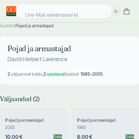
Une-Mati eelviimased kiik
Avaleht
/
Pojad ja armastajad
Täpsem
Täpsem
otsing
otsing
Pojad ja armastajad
David Herbert Lawrence
2
väljaannet kokku
2
saadaval
Aastad:
1985
–
2005
Väljaanded (
2
)
Pojad ja armastajad
Pojad ja armastajad
2005
1985
10.00 €
8.00 €
Osta
Osta