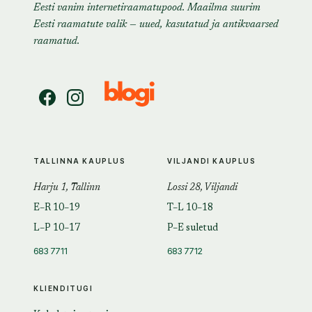
Eesti vanim internetiraamatupood. Maailma suurim
Eesti raamatute valik — uued, kasutatud ja antikvaarsed
raamatud.
TALLINNA KAUPLUS
VILJANDI KAUPLUS
Harju 1, Tallinn
Lossi 28, Viljandi
E–R 10–19
T–L 10–18
L–P 10–17
P–E suletud
683 7711
683 7712
KLIENDITUGI