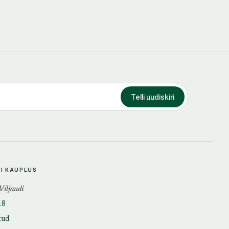
Telli uudiskiri
DI KAUPLUS
 Viljandi
18
tud