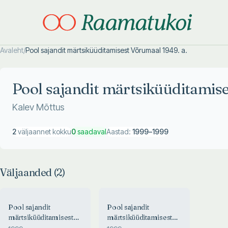
Avaleht
/
Pool sajandit märtsiküüditamisest Võrumaal 1949. a.
Otsi täpsemalt
Otsi täpsemalt
Pool sajandit märtsiküüditamise
Kalev Mõttus
2
väljaannet kokku
0
saadaval
Aastad:
1999
–
1999
Väljaanded (
2
)
Pool sajandit
Pool sajandit
märtsiküüditamisest
märtsiküüditamisest
Võrumaal 1949. a.
Võrumaal 1949. a.