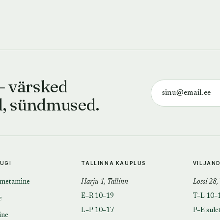
— värsked
d, sündmused.
TUGI
TALLINNA KAUPLUS
VILJAN
imetamine
Harju 1, Tallinn
Lossi 28,
E–R 10–19
T–L 10–
e
L–P 10–17
P–E sule
ine