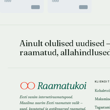
1999
1999
Otsas
Otsas
Ainult olulised uudised 
raamatud, allahindluse
KLIENDI
Kohaleto
Eesti vanim internetiraamatupood.
Maksmin
Maailma suurim Eesti raamatute valik —
Tagastam
uued, kasutatud ja antikvaarsed raamatud.