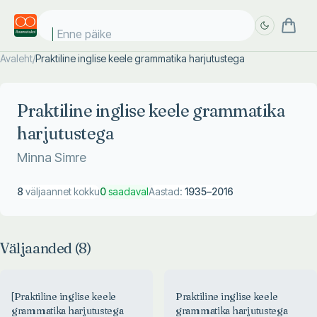
Enne päikes
Avaleht
/
Praktiline inglise keele grammatika harjutustega
Täpsem
Täpsem
otsing
otsing
Praktiline inglise keele grammatika
harjutustega
Minna Simre
8
väljaannet kokku
0
saadaval
Aastad:
1935
–
2016
Väljaanded (
8
)
[Praktiline inglise keele
Praktiline inglise keele
grammatika harjutustega
grammatika harjutustega