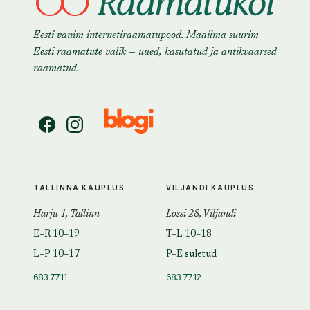
Eesti vanim internetiraamatupood. Maailma suurim
Eesti raamatute valik — uued, kasutatud ja antikvaarsed
raamatud.
TALLINNA KAUPLUS
VILJANDI KAUPLUS
Harju 1, Tallinn
Lossi 28, Viljandi
E–R 10–19
T–L 10–18
L–P 10–17
P–E suletud
683 7711
683 7712