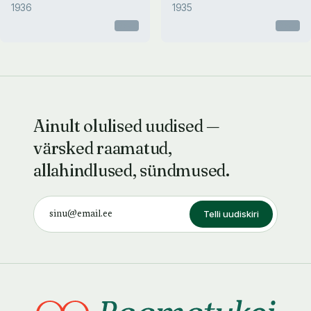
1936
1935
Otsas
Otsas
Ainult olulised uudised —
värsked raamatud,
allahindlused, sündmused.
Telli uudiskiri