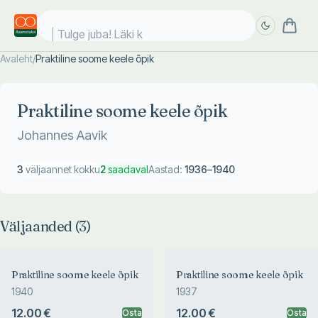
Tulge juba! Läki koo
Avaleht
/
Praktiline soome keele õpik
Täpsem
Täpsem
otsing
otsing
Praktiline soome keele õpik
Johannes Aavik
3
väljaannet kokku
2
saadaval
Aastad:
1936
–
1940
Väljaanded (
3
)
Praktiline soome keele õpik
Praktiline soome keele õpik
1940
1937
12.00 €
12.00 €
Osta
Osta