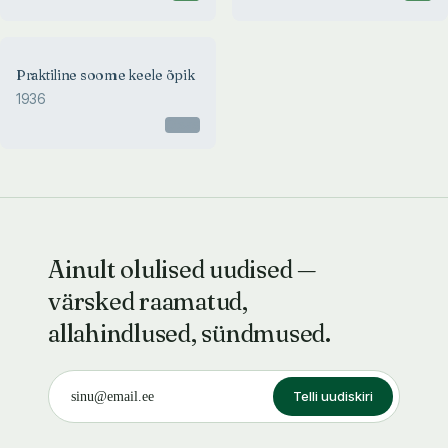
Praktiline soome keele õpik
1936
Otsas
Ainult olulised uudised —
värsked raamatud,
allahindlused, sündmused.
Telli uudiskiri