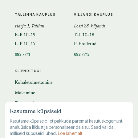
TALLINNA KAUPLUS
VILJANDI KAUPLUS
Harju 1, Tallinn
Lossi 28, Viljandi
E–R 10–19
T–L 10–18
L–P 10–17
P–E suletud
683 7711
683 7712
KLIENDITUGI
Kohaletoimetamine
Maksmine
Tagastamine
Kasutame küpsiseid
KKK
Kasutame küpsiseid, et pakkuda paremat kasutuskogemust,
analüüsida liiklust ja personaliseerida sisu. Saad valida,
milliseid küpsiseid lubad.
Loe lahemalt