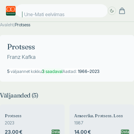
Une-Mati eelviimase
Avaleht
/
Protsess
Täpsem
Täpsem
otsing
otsing
Protsess
Franz Kafka
5
väljaannet kokku
3
saadaval
Aastad:
1966
–
2023
Väljaanded (
5
)
Protsess
Ameerika. Protsess. Loss
2023
1987
23.00 €
14.00 €
Osta
Osta