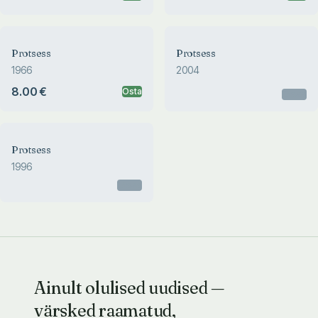
Protsess
Protsess
1966
2004
8.00 €
Osta
Otsas
Protsess
1996
Otsas
Ainult olulised uudised —
värsked raamatud,