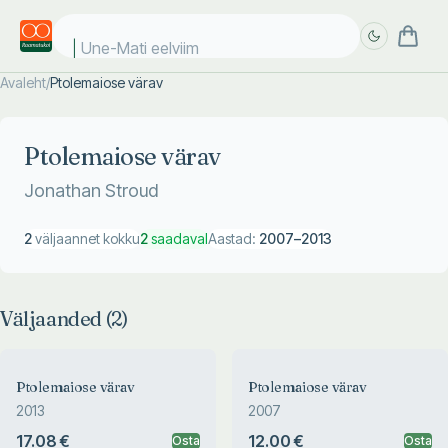
Une-Mati eelviima
Avaleht
/
Ptolemaiose värav
Täpsem
Täpsem
otsing
otsing
Ptolemaiose värav
Jonathan Stroud
2
väljaannet kokku
2
saadaval
Aastad:
2007
–
2013
Väljaanded (
2
)
Ptolemaiose värav
Ptolemaiose värav
2013
2007
17.08 €
12.00 €
Osta
Osta