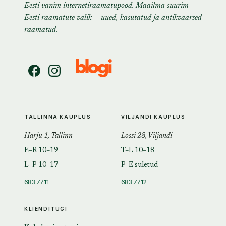
Eesti vanim internetiraamatupood. Maailma suurim
Eesti raamatute valik — uued, kasutatud ja antikvaarsed
raamatud.
TALLINNA KAUPLUS
VILJANDI KAUPLUS
Harju 1, Tallinn
Lossi 28, Viljandi
E–R 10–19
T–L 10–18
L–P 10–17
P–E suletud
683 7711
683 7712
KLIENDITUGI