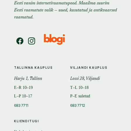
Eesti vanim internetiraamatupood. Maailma suurim
Eesti raamatute valik — uued, kasutatud ja antikvaarsed
raamatud.
TALLINNA KAUPLUS
VILJANDI KAUPLUS
Harju 1, Tallinn
Lossi 28, Viljandi
E–R 10–19
T–L 10–18
L–P 10–17
P–E suletud
683 7711
683 7712
KLIENDITUGI