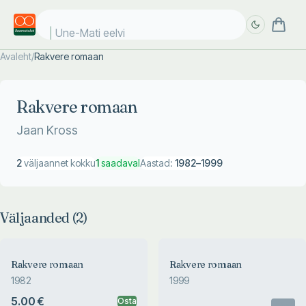
Une-Mati eelvii
Avaleht
/
Rakvere romaan
Täpsem
Täpsem
otsing
otsing
Rakvere romaan
Jaan Kross
2
väljaannet kokku
1
saadaval
Aastad:
1982
–
1999
Väljaanded (
2
)
Rakvere romaan
Rakvere romaan
1982
1999
5.00 €
Osta
Otsas