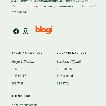
Eesti vanim internetiraamatupood. Maailma suurim
Eesti raamatute valik — uued, kasutatud ja antikvaarsed
raamatud.
TALLINNA KAUPLUS
VILJANDI KAUPLUS
Harju 1, Tallinn
Lossi 28, Viljandi
E–R 10–19
T–L 10–18
L–P 10–17
P–E suletud
683 7711
683 7712
KLIENDITUGI
Kohaletoimetamine