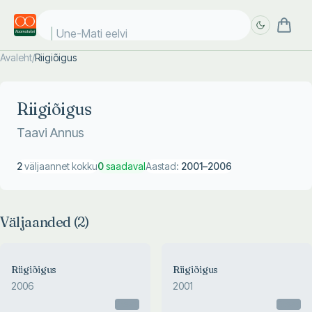
Une-Mati eelvii
Avaleht
/
Riigiõigus
Täpsem
Täpsem
otsing
otsing
Riigiõigus
Taavi Annus
2
väljaannet kokku
0
saadaval
Aastad:
2001
–
2006
Väljaanded (
2
)
Riigiõigus
Riigiõigus
2006
2001
Otsas
Otsas