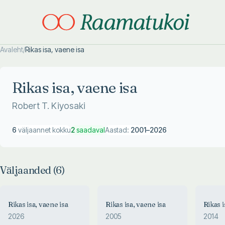
Avaleht
/
Rikas isa, vaene isa
Otsi täpsemalt
Otsi täpsemalt
Rikas isa, vaene isa
Robert T. Kiyosaki
6
väljaannet kokku
2
saadaval
Aastad:
2001
–
2026
Väljaanded (
6
)
Rikas isa, vaene isa
Rikas isa, vaene isa
Rikas i
2026
2005
2014