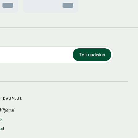
Otsas
Otsas
Telli uudiskiri
DI KAUPLUS
 Viljandi
18
tud