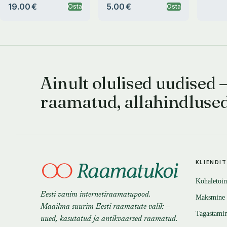
19.00 €
5.00 €
Osta
Osta
Ainult olulised uudised 
raamatud, allahindluse
KLIENDI
Kohaletoi
Eesti vanim internetiraamatupood.
Maksmine
Maailma suurim Eesti raamatute valik —
Tagastami
uued, kasutatud ja antikvaarsed raamatud.