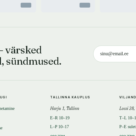
Otsas
Otsas
— värsked
d, sündmused.
TUGI
TALLINNA KAUPLUS
VILJAN
metamine
Harju 1, Tallinn
Lossi 28,
E–R 10–19
T–L 10–
L–P 10–17
P–E sule
ne