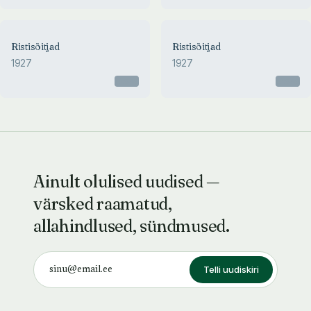
Ristisõitjad
Ristisõitjad
1927
1927
Otsas
Otsas
Ainult olulised uudised —
värsked raamatud,
allahindlused, sündmused.
Telli uudiskiri