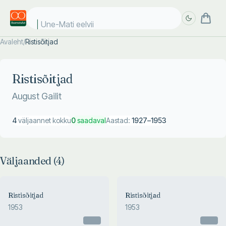
Une-Mati eelviim
Avaleht
/
Ristisõitjad
Täpsem
Täpsem
otsing
otsing
Ristisõitjad
August Gailit
4
väljaannet kokku
0
saadaval
Aastad:
1927
–
1953
Väljaanded (
4
)
Ristisõitjad
Ristisõitjad
1953
1953
Otsas
Otsas