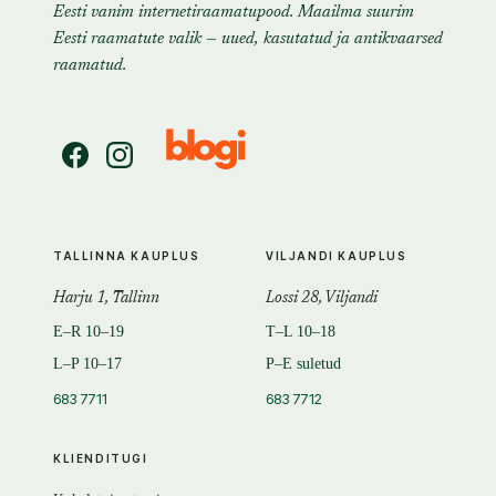
Eesti vanim internetiraamatupood. Maailma suurim
Eesti raamatute valik — uued, kasutatud ja antikvaarsed
raamatud.
TALLINNA KAUPLUS
VILJANDI KAUPLUS
Harju 1, Tallinn
Lossi 28, Viljandi
E–R 10–19
T–L 10–18
L–P 10–17
P–E suletud
683 7711
683 7712
KLIENDITUGI