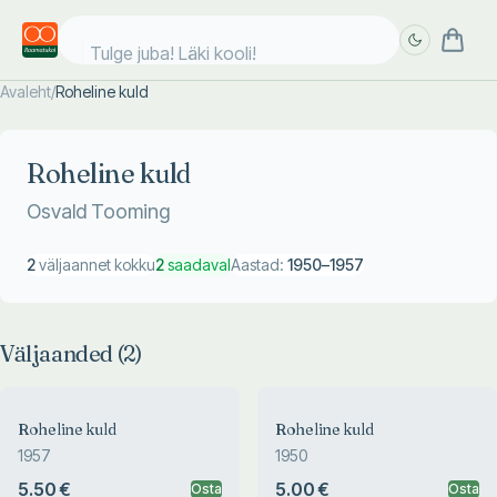
Tulge juba! Läki kooli!
Avaleht
/
Roheline kuld
Täpsem
Täpsem
otsing
otsing
Roheline kuld
Osvald Tooming
2
väljaannet kokku
2
saadaval
Aastad:
1950
–
1957
Väljaanded (
2
)
Roheline kuld
Roheline kuld
1957
1950
5.50 €
5.00 €
Osta
Osta