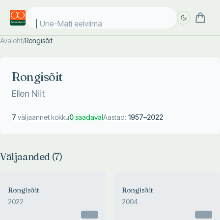
Une-Mati eelviimas
Avaleht
/
Rongisõit
Täpsem
Täpsem
otsing
otsing
Rongisõit
Ellen Niit
7
väljaannet kokku
0
saadaval
Aastad:
1957
–
2022
Väljaanded (
7
)
Rongisõit
Rongisõit
2022
2004
Otsas
Otsas