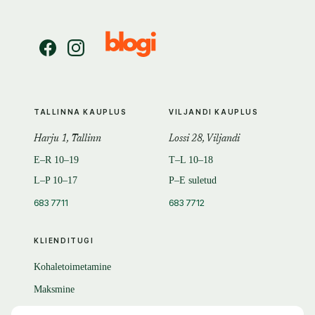
TALLINNA KAUPLUS
VILJANDI KAUPLUS
Harju 1, Tallinn
Lossi 28, Viljandi
E–R 10–19
T–L 10–18
L–P 10–17
P–E suletud
683 7711
683 7712
KLIENDITUGI
Kohaletoimetamine
Maksmine
Tagastamine