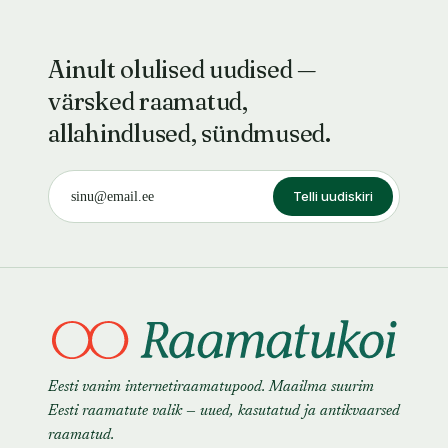
Ainult olulised uudised —
värsked raamatud,
allahindlused, sündmused.
Telli uudiskiri
Eesti vanim internetiraamatupood. Maailma suurim
Eesti raamatute valik — uued, kasutatud ja antikvaarsed
raamatud.