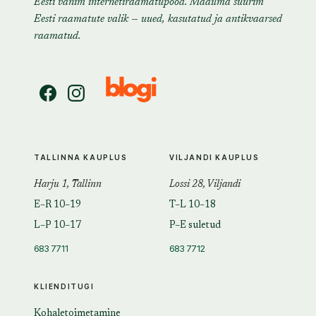
Eesti vanim internetiraamatupood. Maailma suurim
Eesti raamatute valik — uued, kasutatud ja antikvaarsed
raamatud.
TALLINNA KAUPLUS
VILJANDI KAUPLUS
Harju 1, Tallinn
Lossi 28, Viljandi
E–R 10–19
T–L 10–18
L–P 10–17
P–E suletud
683 7711
683 7712
KLIENDITUGI
Kohaletoimetamine