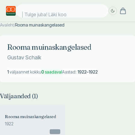
Tulge juba! Läki kool
Avaleht
/
Rooma muinaskangelased
Täpsem
Täpsem
otsing
otsing
Rooma muinaskangelased
Gustav Schalk
1
väljaannet kokku
0
saadaval
Aastad:
1922
–
1922
Väljaanded (
1
)
Rooma muinaskangelased
1922
Otsas