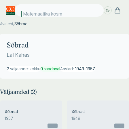
Matemaatika kosmo
Avaleht
/
Sõbrad
Täpsem
Täpsem
otsing
otsing
Sõbrad
Lall Kahas
2
väljaannet kokku
0
saadaval
Aastad:
1949
–
1957
Väljaanded (
2
)
Sõbrad
Sõbrad
1957
1949
Otsas
Otsas