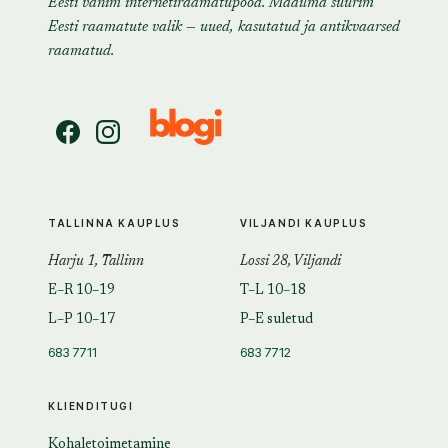
Eesti vanim internetiraamatupood. Maailma suurim
Eesti raamatute valik — uued, kasutatud ja antikvaarsed
raamatud.
TALLINNA KAUPLUS
VILJANDI KAUPLUS
Harju 1, Tallinn
Lossi 28, Viljandi
E–R 10–19
T–L 10–18
L–P 10–17
P–E suletud
683 7711
683 7712
KLIENDITUGI
Kohaletoimetamine