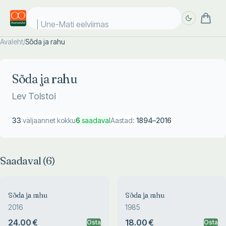
Une-Mati eelviimased
Avaleht
/
Sõda ja rahu
Täpsem
Täpsem
otsing
otsing
Sõda ja rahu
Lev Tolstoi
33
väljaannet kokku
6
saadaval
Aastad:
1894
–
2016
Saadaval (
6
)
Sõda ja rahu
Sõda ja rahu
2016
1985
24.00 €
18.00 €
Osta
Osta