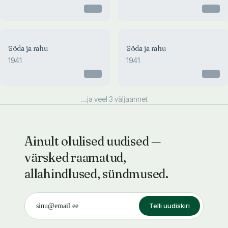
Otsas
Otsas
Sõda ja rahu
Sõda ja rahu
1941
1941
Otsas
Otsas
...ja veel
3
väljaannet
Ainult olulised uudised —
värsked raamatud,
allahindlused, sündmused.
Telli uudiskiri