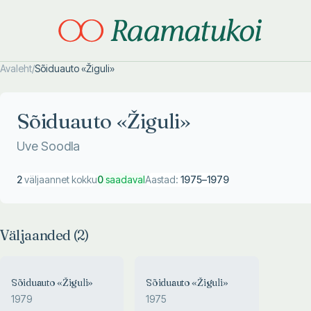
Avaleht
/
Sõiduauto «Žiguli»
Otsi täpsemalt
Otsi täpsemalt
Sõiduauto «Žiguli»
Uve Soodla
2
väljaannet kokku
0
saadaval
Aastad:
1975
–
1979
Väljaanded (
2
)
Sõiduauto «Žiguli»
Sõiduauto «Žiguli»
1979
1975