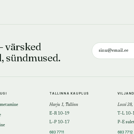
— värsked
d, sündmused.
TUGI
TALLINNA KAUPLUS
VILJAN
imetamine
Harju 1, Tallinn
Lossi 28,
E–R 10–19
T–L 10–
e
L–P 10–17
P–E sule
ine
683 7711
683 7712