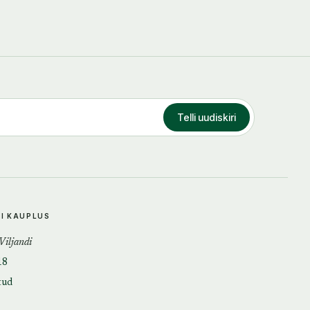
Telli uudiskiri
DI KAUPLUS
 Viljandi
18
tud