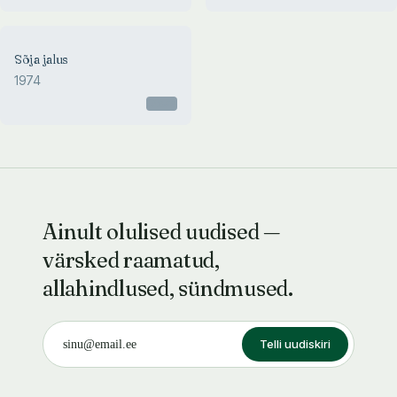
Sõja jalus
1974
Otsas
Ainult olulised uudised —
värsked raamatud,
allahindlused, sündmused.
Telli uudiskiri