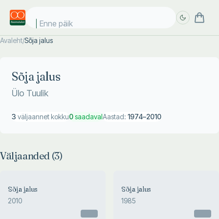
Enne päike
Avaleht
/
Sõja jalus
Täpsem
Täpsem
otsing
otsing
Sõja jalus
Ülo Tuulik
3
väljaannet kokku
0
saadaval
Aastad:
1974
–
2010
Väljaanded (
3
)
Sõja jalus
Sõja jalus
2010
1985
Otsas
Otsas