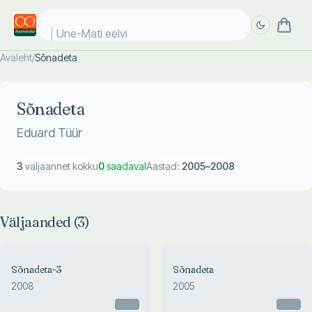
Une-Mati eelvii
Avaleht
/
Sõnadeta
Täpsem
Täpsem
otsing
otsing
Sõnadeta
Eduard Tüür
3
väljaannet kokku
0
saadaval
Aastad:
2005
–
2008
Väljaanded (
3
)
Sõnadeta-3
Sõnadeta
2008
2005
Otsas
Otsas