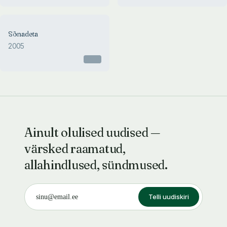
Sõnadeta
2005
Otsas
Ainult olulised uudised —
värsked raamatud,
allahindlused, sündmused.
Telli uudiskiri