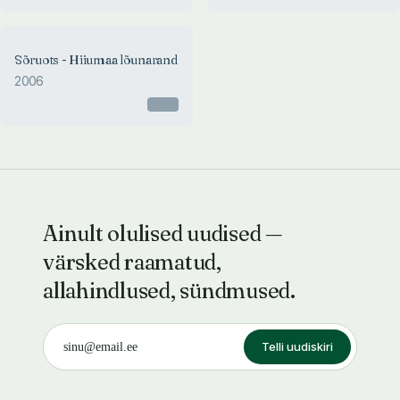
Sõruots - Hiiumaa lõunarand
2006
Otsas
Ainult olulised uudised —
värsked raamatud,
allahindlused, sündmused.
Telli uudiskiri