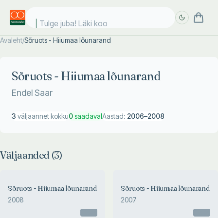
Tulge juba! Läki kool
Avaleht
/
Sõruots - Hiiumaa lõunarand
Täpsem
Täpsem
otsing
otsing
Sõruots - Hiiumaa lõunarand
Endel Saar
3
väljaannet kokku
0
saadaval
Aastad:
2006
–
2008
Väljaanded (
3
)
Sõruots - Hiiumaa lõunarand
Sõruots - Hiiumaa lõunarand
2008
2007
Otsas
Otsas