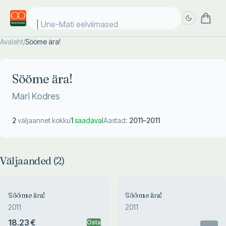
Une-Mati eelviimased
Avaleht
/
Sööme ära!
Täpsem
Täpsem
otsing
otsing
Sööme ära!
Mari Kodres
2
väljaannet kokku
1
saadaval
Aastad:
2011
–
2011
Väljaanded (
2
)
Sööme ära!
Sööme ära!
2011
2011
18.23 €
Osta
Otsas