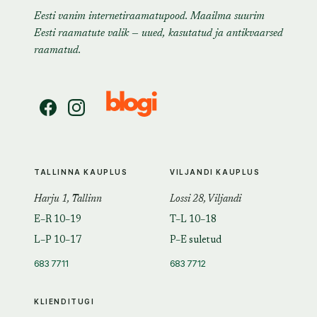
Eesti vanim internetiraamatupood. Maailma suurim
Eesti raamatute valik — uued, kasutatud ja antikvaarsed
raamatud.
TALLINNA KAUPLUS
VILJANDI KAUPLUS
Harju 1, Tallinn
Lossi 28, Viljandi
E–R 10–19
T–L 10–18
L–P 10–17
P–E suletud
683 7711
683 7712
KLIENDITUGI