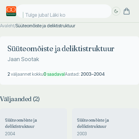
Tulge juba! Läki koo
Avaleht
/
Süüteomõiste ja deliktistruktuur
Täpsem
Täpsem
otsing
otsing
Süüteomõiste ja deliktistruktuur
Jaan Sootak
2
väljaannet kokku
0
saadaval
Aastad:
2003
–
2004
Väljaanded (
2
)
Süüteomõiste ja
Süüteomõiste ja
deliktistruktuur
deliktistruktuur
2004
2003