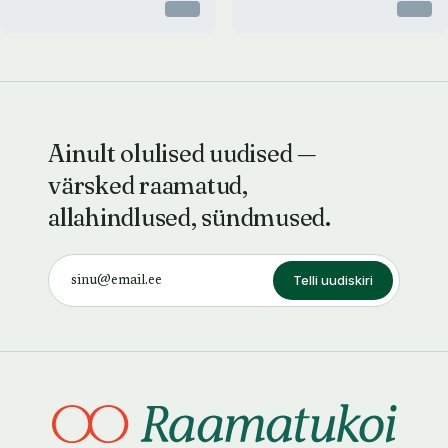
Otsas
Otsas
Ainult olulised uudised —
värsked raamatud,
allahindlused, sündmused.
Telli uudiskiri