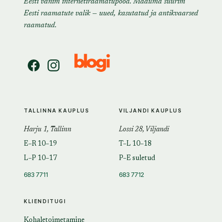
Eesti vanim internetiraamatupood. Maailma suurim
Eesti raamatute valik — uued, kasutatud ja antikvaarsed
raamatud.
TALLINNA KAUPLUS
VILJANDI KAUPLUS
Harju 1, Tallinn
Lossi 28, Viljandi
E–R 10–19
T–L 10–18
L–P 10–17
P–E suletud
683 7711
683 7712
KLIENDITUGI
Kohaletoimetamine