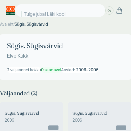
Tulge juba! Läki kooli
Avaleht
/
Sügis. Sügisvärvid
Täpsem
Täpsem
otsing
otsing
Sügis. Sügisvärvid
Elve Kukk
2
väljaannet kokku
0
saadaval
Aastad:
2006
–
2006
Väljaanded (
2
)
Sügis. Sügisvärvid
Sügis. Sügisvärvid
2006
2006
Otsas
Otsas