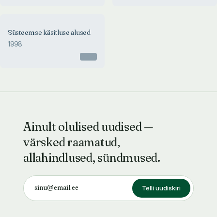
Süsteemse käsitluse alused
1998
Otsas
Ainult olulised uudised —
värsked raamatud,
allahindlused, sündmused.
Telli uudiskiri