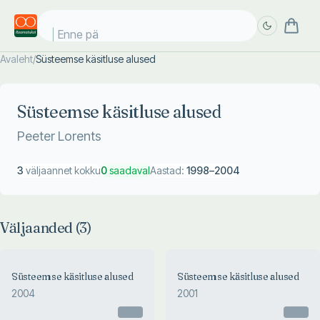
Enne päik
Avaleht
/
Süsteemse käsitluse alused
Täpsem
Täpsem
otsing
otsing
Süsteemse käsitluse alused
Peeter Lorents
3
väljaannet kokku
0
saadaval
Aastad:
1998
–
2004
Väljaanded (
3
)
2004
Süsteemse käsitluse alused
Süsteemse käsitluse alused
Süsteemse käsitluse alused
2004
2001
Peeter Lorents
Otsas
Otsas