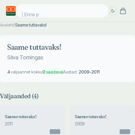
Enne pä
Avaleht
/
Saame tuttavaks!
Täpsem
Täpsem
otsing
otsing
Saame tuttavaks!
Silva Tomingas
4
väljaannet kokku
0
saadaval
Aastad:
2009
–
2011
Väljaanded (
4
)
Saame tuttavaks!
Saame tuttavaks!
2011
2009
Otsas
Otsas