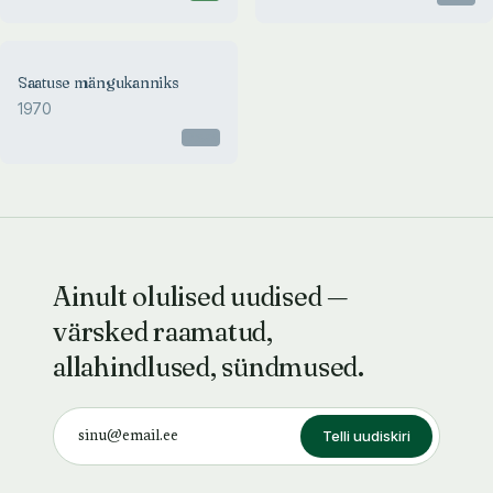
Saatuse mängukanniks
1970
Otsas
Ainult olulised uudised —
värsked raamatud,
allahindlused, sündmused.
Telli uudiskiri