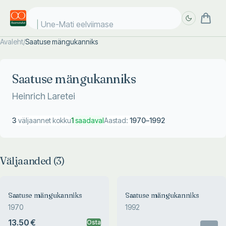
Une-Mati eelviimased
Avaleht
/
Saatuse mängukanniks
Täpsem
Täpsem
otsing
otsing
Saatuse mängukanniks
Heinrich Laretei
3
väljaannet kokku
1
saadaval
Aastad:
1970
–
1992
Väljaanded (
3
)
Saatuse mängukanniks
Saatuse mängukanniks
1970
1992
13.50 €
Osta
Otsas