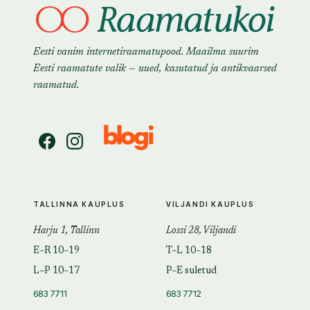
Eesti vanim internetiraamatupood. Maailma suurim
Eesti raamatute valik — uued, kasutatud ja antikvaarsed
raamatud.
TALLINNA KAUPLUS
VILJANDI KAUPLUS
Harju 1, Tallinn
Lossi 28, Viljandi
E–R 10–19
T–L 10–18
L–P 10–17
P–E suletud
683 7711
683 7712