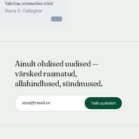
Sabrina, teismeline nõid
Diana G. Gallagher
Otsas
Ainult olulised uudised —
värsked raamatud,
allahindlused, sündmused.
Telli uudiskiri