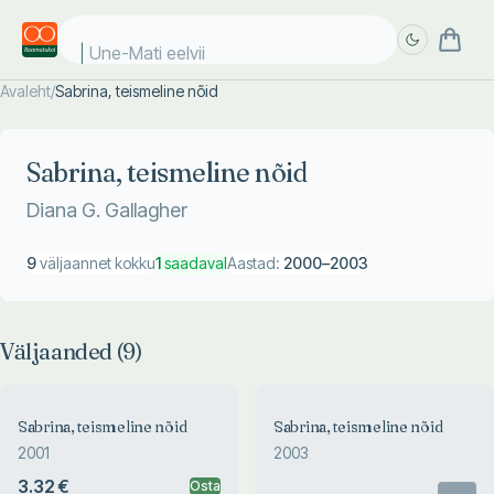
Une-Mati eelviima
Avaleht
/
Sabrina, teismeline nõid
Täpsem
Täpsem
otsing
otsing
Sabrina, teismeline nõid
Diana G. Gallagher
9
väljaannet kokku
1
saadaval
Aastad:
2000
–
2003
Väljaanded (
9
)
Sabrina, teismeline nõid
Sabrina, teismeline nõid
2001
2003
3.32 €
Osta
Otsas